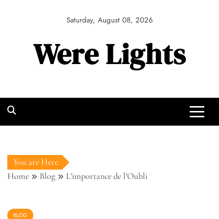
Skip
to
Saturday, August 08, 2026
content
Were Lights
You are Here
Home
Blog
L’importance de l’Oubli
BLOG