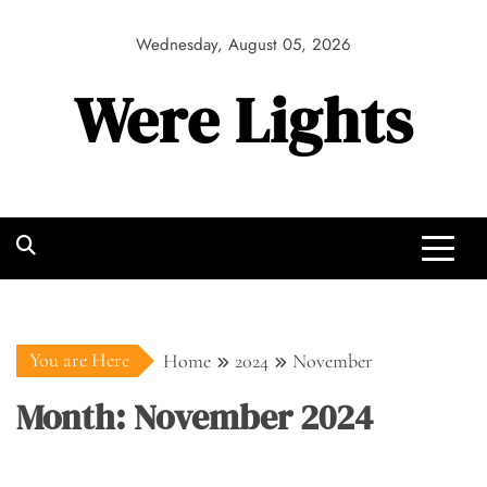
Skip
to
Wednesday, August 05, 2026
content
Were Lights
You are Here
Home
2024
November
Month:
November 2024