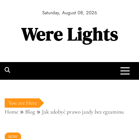
Skip
to
Saturday, August 08, 2026
content
Were Lights
You are Here
Home
Blog
Jak zdobyć prawo jazdy bez egzaminu
BLOG