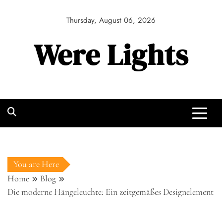
Skip
to
Thursday, August 06, 2026
content
Were Lights
You are Here
Home
Blog
Die moderne Hängeleuchte: Ein zeitgemäßes Designelement