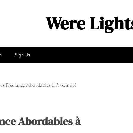
Were Light
n
Sign Us
es Freelance Abordables à Proximité
ance Abordables à