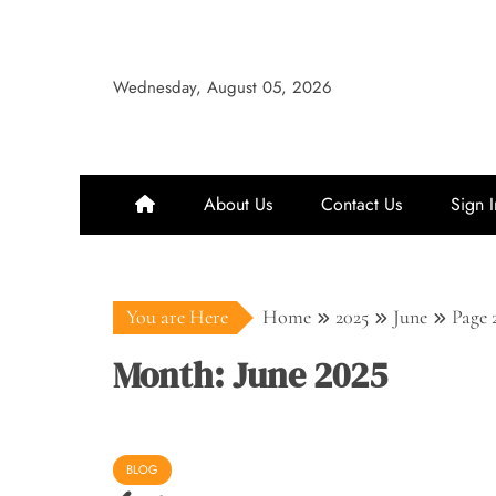
Skip
to
content
Wednesday, August 05, 2026
About Us
Contact Us
Sign I
You are Here
Home
2025
June
Page 
Month:
June 2025
BLOG