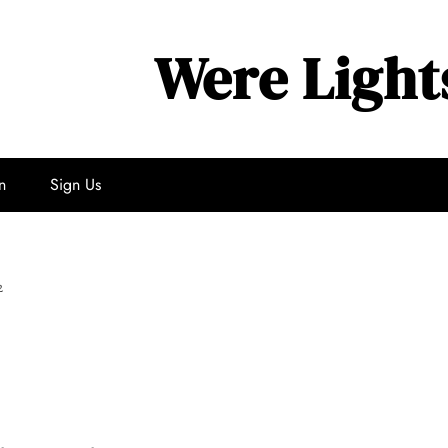
Were Light
n
Sign Us
2