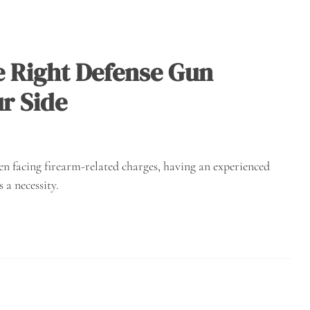
he Right Defense Gun
r Side
n facing firearm-related charges, having an experienced
 a necessity.