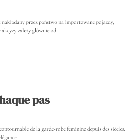
 nakładany przez państwo na importowane pojazdy,
 akcyzy zależy głównie od
chaque pas
contournable de la garde-robe féminine depuis des siècles.
élégance